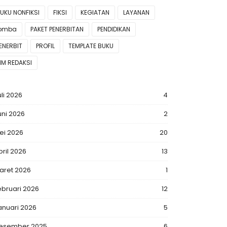
UKU NONFIKSI
FIKSI
KEGIATAN
LAYANAN
lomba
PAKET PENERBITAN
PENDIDIKAN
ENERBIT
PROFIL
TEMPLATE BUKU
IM REDAKSI
uli 2026
4
uni 2026
2
ei 2026
20
pril 2026
13
aret 2026
1
ebruari 2026
12
anuari 2026
5
esember 2025
6