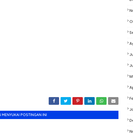
N
O
S
A
J
J
M
A
F
J
 MENYUKAI POSTINGAN INI
D
N