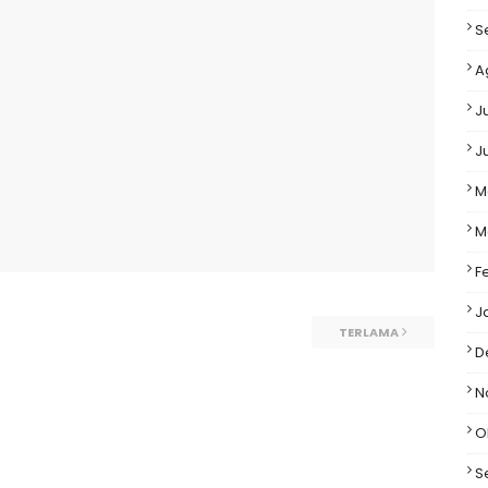
S
A
J
J
M
M
F
J
TERLAMA
D
N
O
S