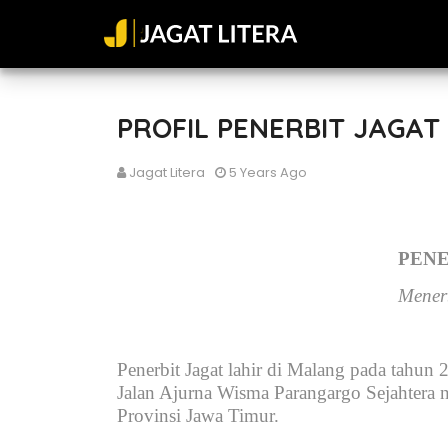
PROFIL PENERBIT JAGAT
Jagat Litera
5 Years Ago
PENE
Menerb
Penerbit Jagat lahir di Malang pada tahun 
Jalan Ajurna Wisma Parangargo Sejahtera
Provinsi Jawa Timur.