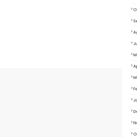
O
S
A
J
M
A
M
F
J
D
N
O