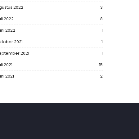
gustus 2022
3
uli 2022
8
uni 2022
1
ktober 2021
1
eptember 2021
1
li 2021
15
uni 2021
2