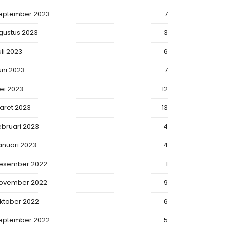
eptember 2023
7
gustus 2023
3
uli 2023
6
uni 2023
7
ei 2023
12
aret 2023
13
ebruari 2023
4
anuari 2023
4
esember 2022
1
ovember 2022
9
ktober 2022
6
eptember 2022
5