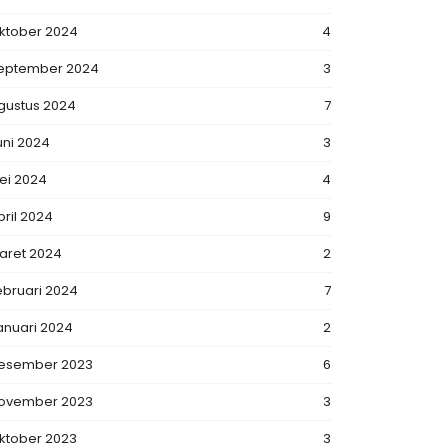
ktober 2024
4
eptember 2024
3
gustus 2024
7
uni 2024
3
ei 2024
4
pril 2024
9
aret 2024
2
ebruari 2024
7
anuari 2024
2
esember 2023
6
ovember 2023
3
ktober 2023
3