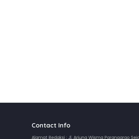
Contact Info
Alamat Redaksi : Jl. Arjuna Wisma Parangargo Sej