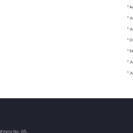
A
J
J
O
S
Ju
J
ahtera No. G5,