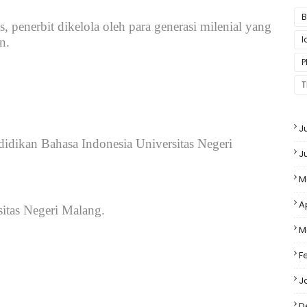
B
 penerbit dikelola oleh para generasi milenial yang
n.
P
T
J
idikan Bahasa Indonesia Universitas Negeri
J
M
A
itas Negeri Malang.
M
F
J
D