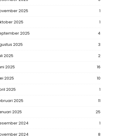
ovember 2025
1
ktober 2025
1
eptember 2025
4
gustus 2025
3
uli 2025
2
uni 2025
16
ei 2025
10
pril 2025
1
ebruari 2025
11
anuari 2025
25
esember 2024
1
ovember 2024
8