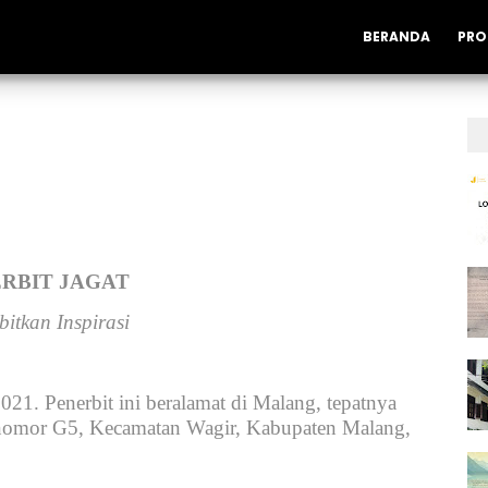
BERANDA
PRO
RBIT JAGAT
itkan Inspirasi
2021. Penerbit ini beralamat di Malang, tepatnya
 nomor G5, Kecamatan Wagir, Kabupaten Malang,