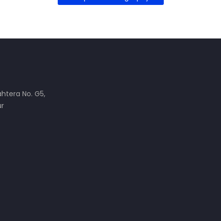
ahtera No. G5,
ur