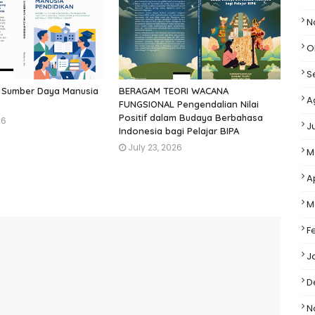
N
O
S
 Sumber Daya Manusia
BERAGAM TEORI WACANA
A
FUNGSIONAL Pengendalian Nilai
Positif dalam Budaya Berbahasa
26
J
Indonesia bagi Pelajar BIPA
July 23, 2026
M
A
M
F
J
D
N