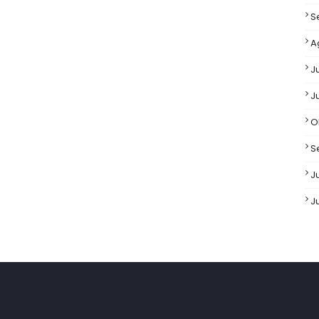
S
A
J
J
O
S
Ju
J