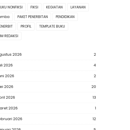
UKU NONFIKSI
FIKSI
KEGIATAN
LAYANAN
lomba
PAKET PENERBITAN
PENDIDIKAN
ENERBIT
PROFIL
TEMPLATE BUKU
IM REDAKSI
gustus 2026
2
uli 2026
4
uni 2026
2
ei 2026
20
pril 2026
13
aret 2026
1
ebruari 2026
12
anuari 2026
5