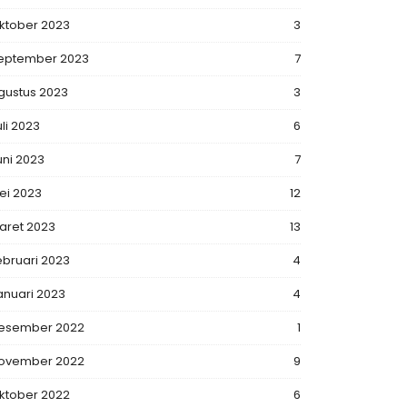
ktober 2023
3
eptember 2023
7
gustus 2023
3
uli 2023
6
uni 2023
7
ei 2023
12
aret 2023
13
ebruari 2023
4
anuari 2023
4
esember 2022
1
ovember 2022
9
ktober 2022
6