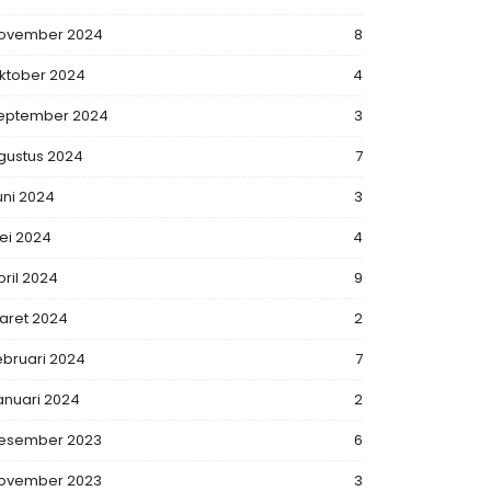
ovember 2024
8
ktober 2024
4
eptember 2024
3
gustus 2024
7
uni 2024
3
ei 2024
4
pril 2024
9
aret 2024
2
ebruari 2024
7
anuari 2024
2
esember 2023
6
ovember 2023
3