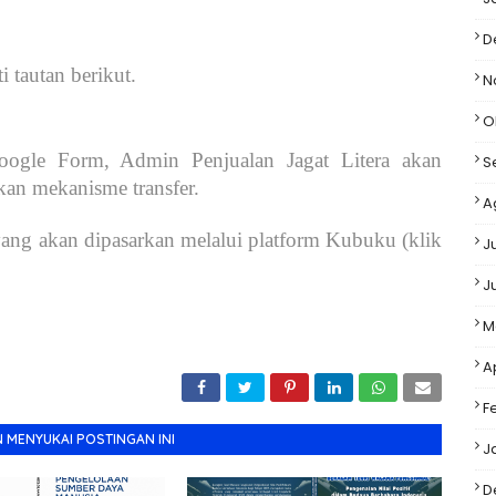
D
 tautan berikut.
N
O
Google Form, Admin Penjualan Jagat Litera akan
S
n mekanisme transfer.
A
ng akan dipasarkan melalui platform Kubuku (klik
J
J
M
A
F
 MENYUKAI POSTINGAN INI
J
D