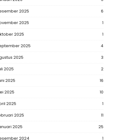
esember 2025
6
ovember 2025
1
ktober 2025
1
eptember 2025
4
gustus 2025
3
uli 2025
2
uni 2025
16
ei 2025
10
pril 2025
1
ebruari 2025
11
anuari 2025
25
esember 2024
1