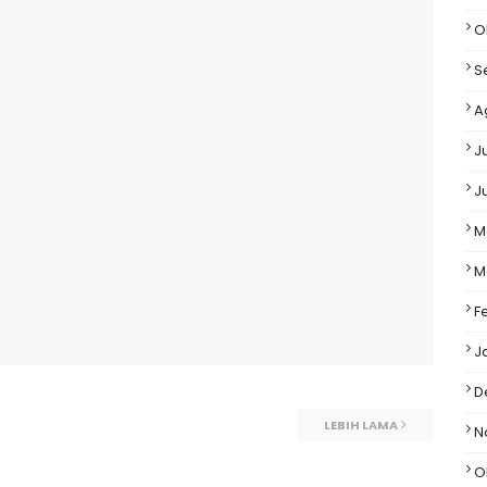
O
S
A
J
J
M
M
F
J
D
LEBIH LAMA
N
O