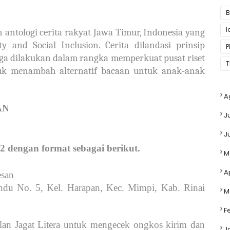
B
 antologi cerita rakyat Jawa Timur, Indonesia yang
ty and Social Inclusion. Cerita dilandasi prinsip
P
juga dilakukan dalam rangka memperkuat pusat riset
T
tuk menambah alternatif bacaan untuk anak-anak
A
AN
J
J
 dengan format sebagai berikut.
M
A
san
du No. 5, Kel. Harapan, Kec. Mimpi, Kab. Rinai
M
F
alan Jagat Litera untuk mengecek ongkos kirim dan
J