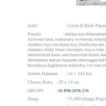
Judul
: 
Cerita di Balik Papan
Penulis
Abhipraya Widyadhana, 
: 
Achmad farel, Aldhanary Armanda, Alfarishi 
Azzahra Ayu, Cendana Ayu, Devita Nuraini, D
Handaru Rizky, Ihlael Hamidah, Keyra Ezar
Muhammad Amin, Mochammad Awad, Naufal 
Rihhadatul, Raihan Rasyidin, Ralmagali Kaff
Borneisya, Sughiharto Sulendra, Tre Deo Gr
Jumlah Halaman
: vii + 245 hal 
Ukuran Buku
: 20 x 14 cm
QRCBN
: 
62-896-2076-216
Harga
: 73.000 (Harga Prape