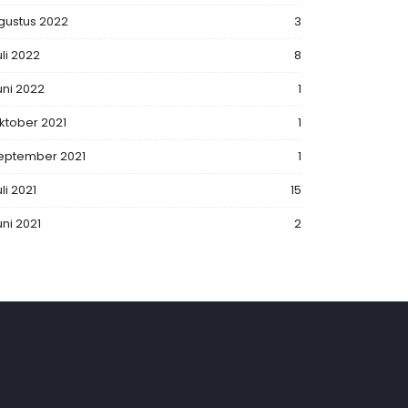
gustus 2022
3
uli 2022
8
uni 2022
1
ktober 2021
1
eptember 2021
1
li 2021
15
uni 2021
2