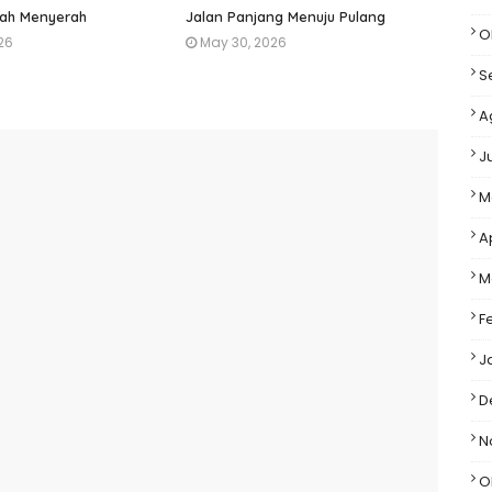
ah Menyerah
Jalan Panjang Menuju Pulang
O
26
May 30, 2026
S
A
J
M
A
M
F
J
D
N
O