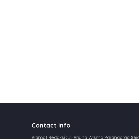
Contact Info
Alamat Redaksi : Jl. Arjuna Wisma Parangargo Sej