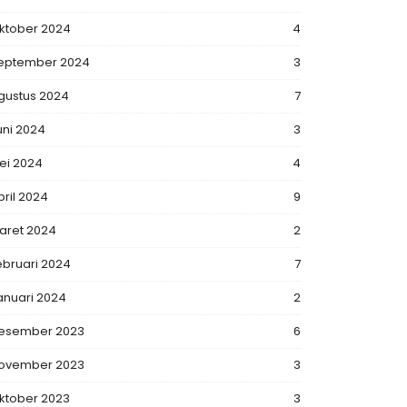
ktober 2024
4
eptember 2024
3
gustus 2024
7
uni 2024
3
ei 2024
4
pril 2024
9
aret 2024
2
ebruari 2024
7
anuari 2024
2
esember 2023
6
ovember 2023
3
ktober 2023
3