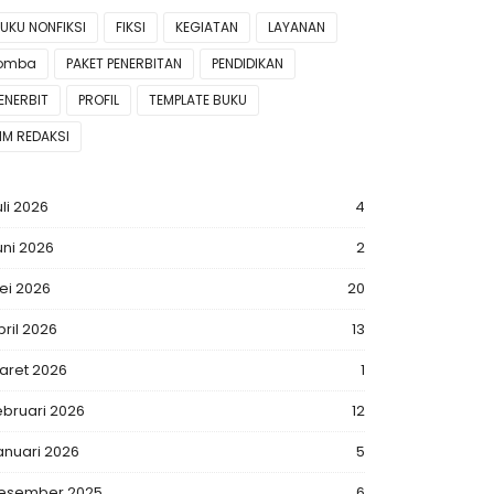
UKU NONFIKSI
FIKSI
KEGIATAN
LAYANAN
lomba
PAKET PENERBITAN
PENDIDIKAN
ENERBIT
PROFIL
TEMPLATE BUKU
IM REDAKSI
uli 2026
4
uni 2026
2
ei 2026
20
pril 2026
13
aret 2026
1
ebruari 2026
12
anuari 2026
5
esember 2025
6