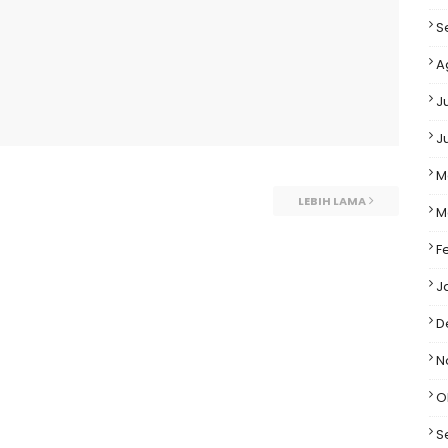
S
A
J
J
M
LEBIH LAMA
M
F
J
D
N
O
S