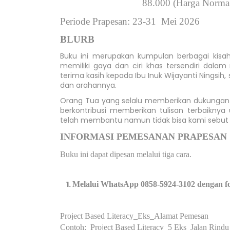
   88.000 
(Harga Norma
Periode Prapesan
: 23-31  Mei 2026 
BLURB
Buku ini merupakan kumpulan berbagai kisah,
memiliki gaya dan ciri khas tersendiri dala
terima kasih kepada Ibu Inuk Wijayanti Ningsi
dan arahannya.
Orang Tua yang selalu memberikan dukunga
berkontribusi memberikan tulisan terbaiknya
telah membantu namun tidak bisa kami sebut s
INFORMASI PEMESANAN PRAPESAN
Buku ini dapat dipesan melalui tiga cara.
Melalui WhatsApp 0858-5924-3102 dengan fo
Project Based Literacy_Eks_Alamat Pemesan
Contoh: Project Based Literacy_5 Eks_Jalan Rindu