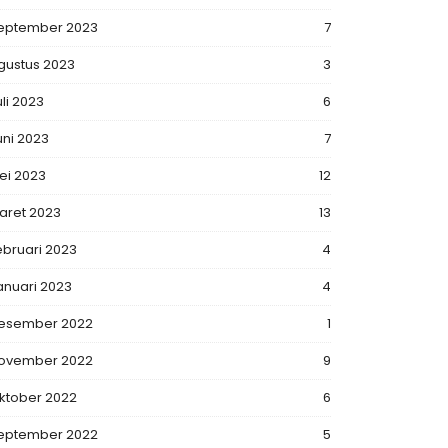
eptember 2023
7
gustus 2023
3
uli 2023
6
uni 2023
7
ei 2023
12
aret 2023
13
ebruari 2023
4
anuari 2023
4
esember 2022
1
ovember 2022
9
ktober 2022
6
eptember 2022
5