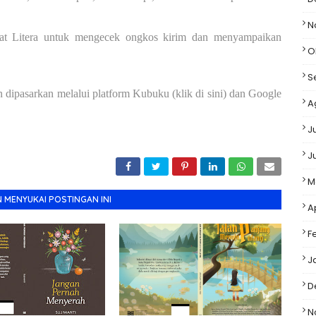
N
agat Litera untuk mengecek ongkos kirim dan menyampaikan
O
S
ipasarkan melalui platform Kubuku (klik di sini) dan Google
A
J
J
M
 MENYUKAI POSTINGAN INI
A
F
J
D
N