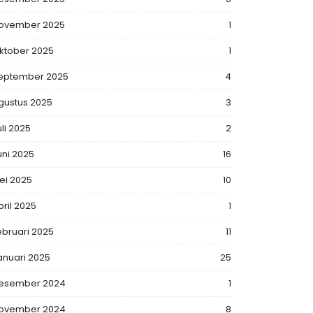
ovember 2025
1
ktober 2025
1
eptember 2025
4
gustus 2025
3
uli 2025
2
uni 2025
16
ei 2025
10
pril 2025
1
ebruari 2025
11
anuari 2025
25
esember 2024
1
ovember 2024
8