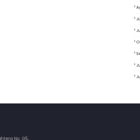
A
J
J
O
S
Ju
J
ahtera No. G5,