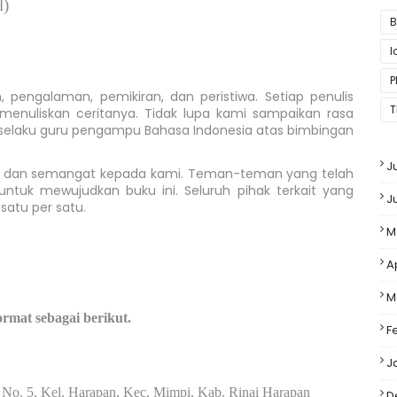
l)
B
P
 pengalaman, pemikiran, dan peristiwa. Setiap penulis
T
m menuliskan ceritanya. Tidak lupa kami sampaikan rasa
h, selaku guru pengampu Bahasa Indonesia atas bimbingan
J
n dan semangat kepada kami. Teman-teman yang telah
 untuk mewujudkan buku ini. Seluruh pihak terkait yang
J
atu per satu.
M
A
M
rmat sebagai berikut.
F
J
 No. 5, Kel. Harapan, Kec. Mimpi, Kab. Rinai Harapan
D