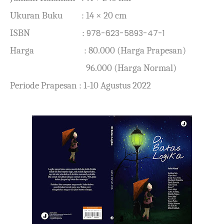
Ukuran Buku
:
14 ×
20 cm
ISBN
:
978-623-5893-47-1
Harga
: 80.000 (Harga Prapesan)
96.000 (Harga Normal)
Periode Prapesan
: 1-10 Agustus 2022