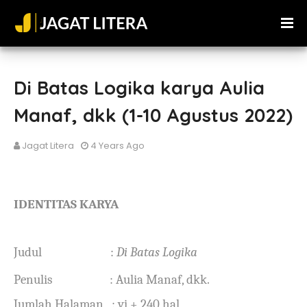
Di Batas Logika karya Aulia
Manaf, dkk (1-10 Agustus 2022)
Jagat Litera
4 Years Ago
IDENTITAS KARYA
Judul
:
Di Batas Logika
Penulis
:
Aulia Manaf, dkk.
Jumlah Halaman
: vi + 240 hal