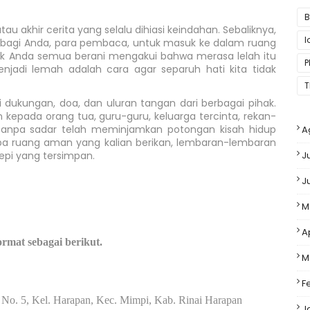
B
tau akhir cerita yang selalu dihiasi keindahan. Sebaliknya,
 bagi Anda, para pembaca, untuk masuk ke dalam ruang
gajak Anda semua berani mengakui bahwa merasa lelah itu
P
njadi lemah adalah cara agar separuh hati kita tidak
T
ri dukungan, doa, dan uluran tangan dari berbagai pihak.
 kepada orang tua, guru-guru, keluarga tercinta, rekan-
g tanpa sadar telah meminjamkan potongan kisah hidup
A
pa ruang aman yang kalian berikan, lembaran-lembaran
sepi yang tersimpan.
J
J
M
A
rmat sebagai berikut.
M
F
 No. 5, Kel. Harapan, Kec. Mimpi, Kab. Rinai Harapan
J