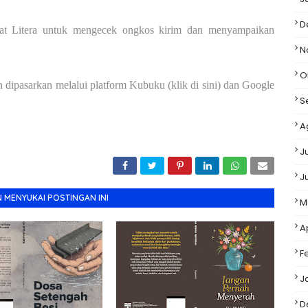
D
agat Litera untuk mengecek ongkos kirim dan menyampaikan
N
O
ipasarkan melalui platform Kubuku (klik di sini) dan Google
S
A
J
J
 MENYUKAI POSTINGAN INI
M
A
F
J
D