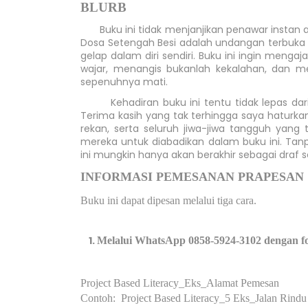
BLURB
Buku ini tidak menjanjikan penawar instan a
Dosa Setengah Besi adalah undangan terbuka
gelap dalam diri sendiri. Buku ini ingin men
wajar, menangis bukanlah kekalahan, dan me
sepenuhnya mati.
Kehadiran buku ini tentu tidak lepas da
Terima kasih yang tak terhingga saya haturkan
rekan, serta seluruh jiwa-jiwa tangguh yan
mereka untuk diabadikan dalam buku ini. Tan
ini mungkin hanya akan berakhir sebagai draf 
INFORMASI PEMESANAN PRAPESAN
Buku ini dapat dipesan melalui tiga cara.
Melalui WhatsApp 0858-5924-3102 dengan fo
Project Based Literacy_Eks_Alamat Pemesan
Contoh: Project Based Literacy_5 Eks_Jalan Rindu