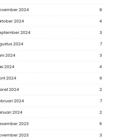
ovember 2024
8
ktober 2024
4
eptember 2024
3
gustus 2024
7
uni 2024
3
ei 2024
4
pril 2024
9
aret 2024
2
ebruari 2024
7
anuari 2024
2
esember 2023
6
ovember 2023
3