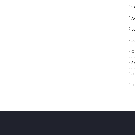
S
A
J
J
O
S
Ju
J