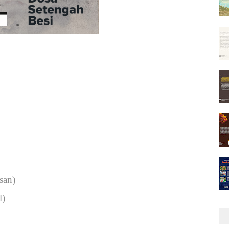
san)
l)