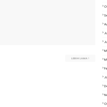
O
S
A
J
J
M
LEBIH LAMA
M
F
J
D
N
O