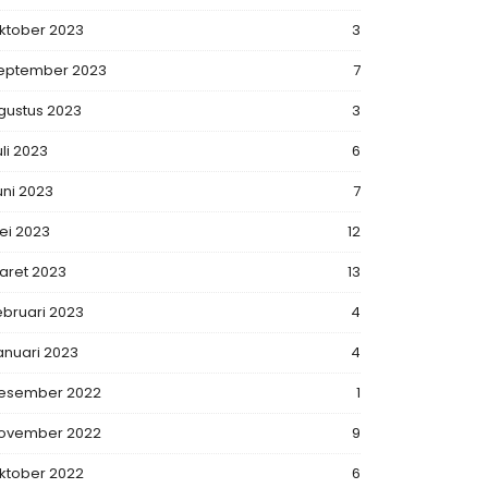
ktober 2023
3
eptember 2023
7
gustus 2023
3
uli 2023
6
uni 2023
7
ei 2023
12
aret 2023
13
ebruari 2023
4
anuari 2023
4
esember 2022
1
ovember 2022
9
ktober 2022
6