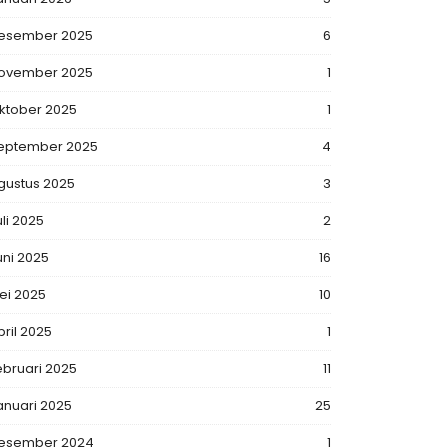
esember 2025
6
ovember 2025
1
ktober 2025
1
eptember 2025
4
gustus 2025
3
uli 2025
2
uni 2025
16
ei 2025
10
pril 2025
1
ebruari 2025
11
anuari 2025
25
esember 2024
1