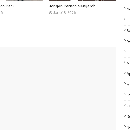
ah Besi
Jangan Pernah Menyerah
N
26
June 18, 2026
O
S
A
J
M
A
M
F
J
D
N