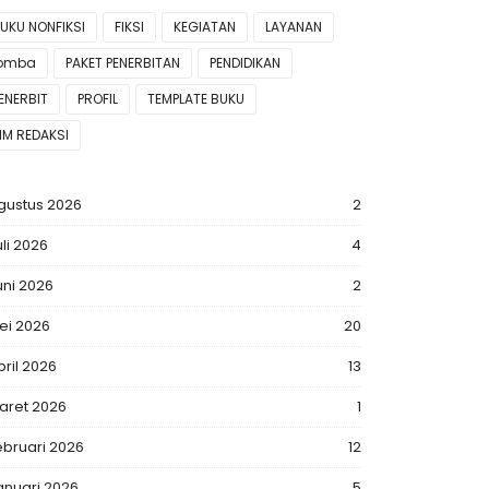
UKU NONFIKSI
FIKSI
KEGIATAN
LAYANAN
lomba
PAKET PENERBITAN
PENDIDIKAN
ENERBIT
PROFIL
TEMPLATE BUKU
IM REDAKSI
gustus 2026
2
uli 2026
4
uni 2026
2
ei 2026
20
pril 2026
13
aret 2026
1
ebruari 2026
12
anuari 2026
5