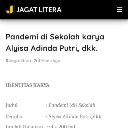
Pandemi di Sekolah karya
Alyisa Adinda Putri, dkk.
Jagat Litera
4 Years Ago
IDENTITAS KARYA
Judul
:
Pandemi (di) Sekolah
Penulis
:
Alyisa Adinda Putri, dkk.
Jumlah Halaman
: vi + 200 hal