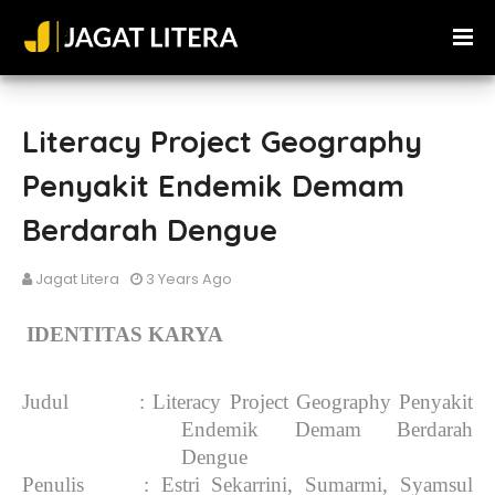
Literacy Project Geography
Penyakit Endemik Demam
Berdarah Dengue
Jagat Litera
3 Years Ago
IDENTITAS KARYA
Judul
: Literacy Project Geography Penyakit 
Endemik Demam Berdarah 
Dengue
Penulis
: Estri Sekarrini, Sumarmi, Syamsul 