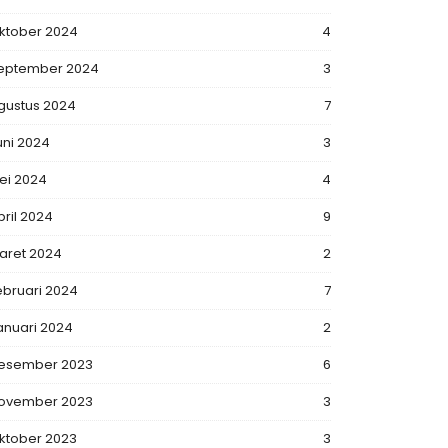
ktober 2024
4
eptember 2024
3
gustus 2024
7
uni 2024
3
ei 2024
4
pril 2024
9
aret 2024
2
ebruari 2024
7
anuari 2024
2
esember 2023
6
ovember 2023
3
ktober 2023
3