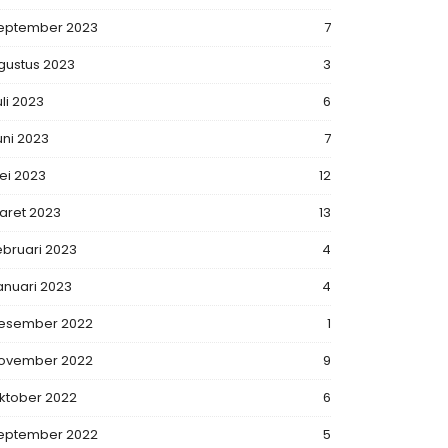
eptember 2023
7
gustus 2023
3
uli 2023
6
uni 2023
7
ei 2023
12
aret 2023
13
ebruari 2023
4
anuari 2023
4
esember 2022
1
ovember 2022
9
ktober 2022
6
eptember 2022
5