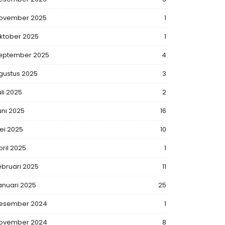
ovember 2025
1
ktober 2025
1
eptember 2025
4
gustus 2025
3
uli 2025
2
uni 2025
16
ei 2025
10
pril 2025
1
ebruari 2025
11
anuari 2025
25
esember 2024
1
ovember 2024
8