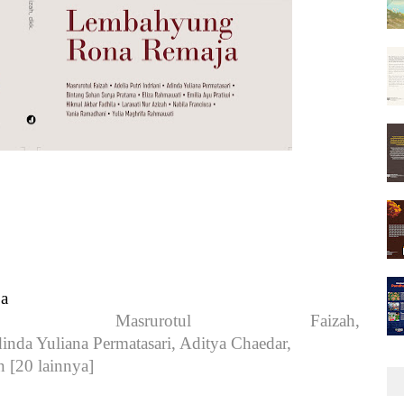
a
  
Masrurotul Faizah,
dinda Yuliana Permatasari, Aditya Chaedar, 
an [20 lainnya]