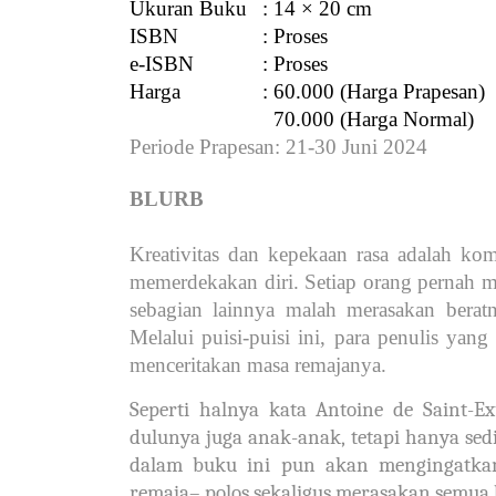
Ukuran Buku
: 14 × 20 cm
ISBN
: Proses
e-ISBN
: Proses
Harga
: 60.000 (Harga Prapesan)
  70.000 (Harga Normal)
Periode Prapesan
: 21-30 Juni 2024
BLURB
Kreativitas dan kepekaan rasa adalah k
memerdekakan diri. Setiap orang pernah 
sebagian lainnya malah merasakan berat
Melalui puisi-puisi ini, para penulis ya
menceritakan masa remajanya.
Seperti halnya kata Antoine de Saint-E
dulunya juga anak-anak, tetapi hanya sedi
dalam buku ini pun akan mengingatk
remaja– polos sekaligus merasakan semua