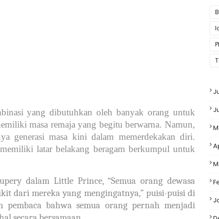
B
P
T
J
J
ombinasi yang dibutuhkan oleh banyak orang untuk
memiliki masa remaja yang begitu berwarna. Namun,
M
nya generasi masa kini dalam memerdekakan diri.
A
ng memiliki latar belakang beragam berkumpul untuk
M
xupery dalam Little Prince, “Semua orang dewasa
F
kit dari mereka yang mengingatnya,” puisi-puisi di
J
an pembaca bahwa semua orang pernah menjadi
 hal secara bersamaan.
D