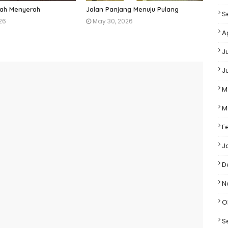
ah Menyerah
Jalan Panjang Menuju Pulang
S
26
May 30, 2026
A
J
J
M
M
F
J
D
N
O
S