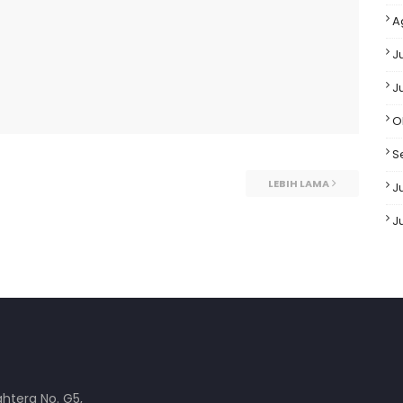
A
J
J
O
S
LEBIH LAMA
Ju
J
ahtera No. G5,