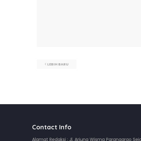
LEBIH BARU
Contact Info
Alamat Redaksi : Jl. Arjuna Wisma Parangargo Sej