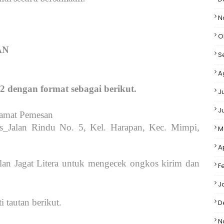
N
O
AN
S
A
 dengan format sebagai berikut.
J
J
amat Pemesan
Jalan Rindu No. 5, Kel. Harapan, Kec. Mimpi,
M
A
alan Jagat Litera untuk mengecek ongkos kirim dan
F
J
 tautan berikut.
D
N