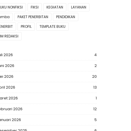
UKU NONFIKSI
FIKSI
KEGIATAN
LAYANAN
lomba
PAKET PENERBITAN
PENDIDIKAN
ENERBIT
PROFIL
TEMPLATE BUKU
IM REDAKSI
uli 2026
4
uni 2026
2
ei 2026
20
pril 2026
13
aret 2026
1
ebruari 2026
12
anuari 2026
5
esember 2025
6