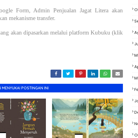
O
Google Form, Admin Penjualan Jagat Litera akan
n mekanisme transfer.
S
ng akan dipasarkan melalui platform Kubuku (klik
A
J
M
A
M
 MENYUKAI POSTINGAN INI
F
J
D
N
O