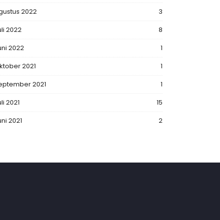
gustus 2022
3
uli 2022
8
uni 2022
1
ktober 2021
1
eptember 2021
1
li 2021
15
uni 2021
2