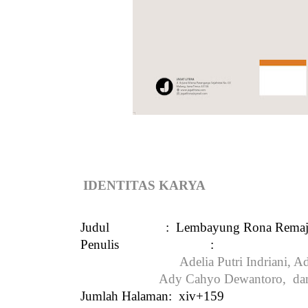
IDENTITAS KARYA
Judul
:  Lembayung Rona Remaj
Penulis 
:
Adelia Putri Indriani, A
                       Ady Cahyo Dewantoro,  d
Jumlah Halaman
:  xiv+159