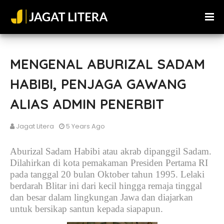
MENGENAL ABURIZAL SADAM
HABIBI, PENJAGA GAWANG
ALIAS ADMIN PENERBIT
Jagat Litera
5 Years Ago
Aburizal Sadam Habibi atau akrab dipanggil Sadam.
Dilahirkan di
kota pemakaman
Presiden Pertama RI
pada tanggal 20 bulan Oktober tahun 1995. Lelaki
berdarah Blitar ini dari kecil hingga remaja tinggal
dan besar dalam lingkungan Jawa dan diajarkan
untuk bersikap santun kepada siapapun.