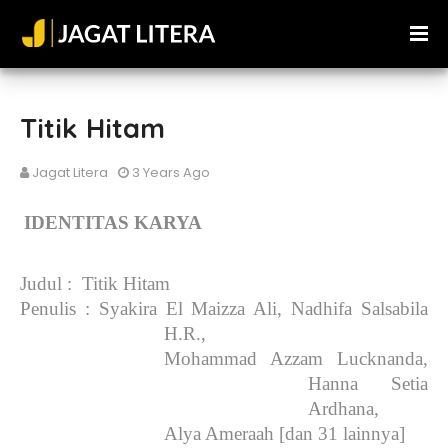
Titik Hitam
Jagat Litera
3 Years Ago
IDENTITAS KARYA
Judul
: Titik Hitam
Penulis
: Syakira El Maizza Ali, Nadhifa Salsabila
H.R.,
Mohammad Azzam Lucknanda,
Hanna Setia
Ardhana,
Alya Ameraah [dan 31 lainnya]