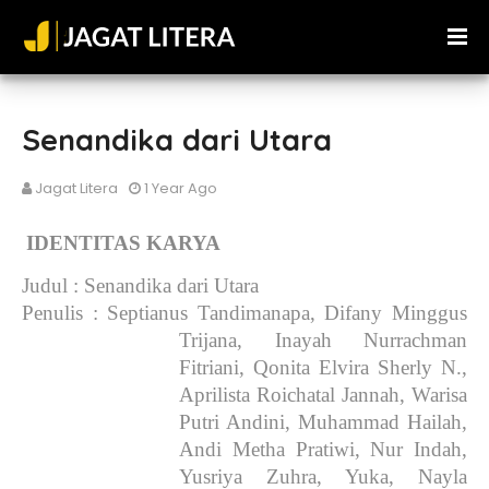
Senandika dari Utara
Jagat Litera
1 Year Ago
IDENTITAS KARYA
Judul
: Senandika dari Utara
Penulis
: Septianus Tandimanapa, Difany Minggus
Trijana, Inayah Nurrachman
Fitriani, Qonita Elvira Sherly N.,
Aprilista Roichatal Jannah, Warisa
Putri Andini, Muhammad Hailah,
Andi Metha Pratiwi, Nur Indah,
Yusriya Zuhra, Yuka, Nayla