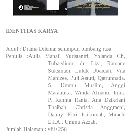
IDENTITAS KARYA
Judul
: Drama Dilema: sehimpun bimbang rasa
Penulis
:
Aulia Manaf, Yuristantri, Yolanda Ch,
Tubaedium, dr. Liza, Ramane
Suksmadi, Luluk Ubaidah, Vita
Manizee, Puji Astuti, Qatrunnada.
S, Ummu Muslim, Anggi
Marantika, Winda Afrianti, Irma.
P, Rahma Rania, Ana Dzikriani
Thaibah, Christia Anggraeni,
Dahnyl Fitri, Istikomah, Miracle
E.I.A., Ummu Azzah,
Jumlah Halaman
: viii+258