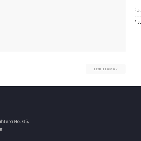
Ju
J
LEBIH LAMA
ahtera No. G5,
ur