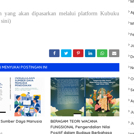
M
A
yang akan dipasarkan melalui platform Kubuku
sini)
M
F
J
D
 MENYUKAI POSTINGAN INI
N
O
S
A
J
 Sumber Daya Manusia
BERAGAM TEORI WACANA
J
FUNGSIONAL Pengendalian Nilai
Positif dalam Budaya Berbahasa
26