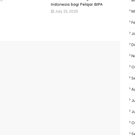
M
Indonesia bagi Pelajar BIPA
M
July 23, 2026
F
J
D
N
O
S
A
J
J
O
S