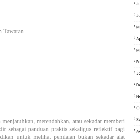
J
J
M
h Tawaran
A
M
F
J
D
N
O
S
pa menjatuhkan, merendahkan, atau sekadar memberi
 sebagai panduan praktis sekaligus reflektif bagi
A
dikan untuk melihat penilaian bukan sekadar alat