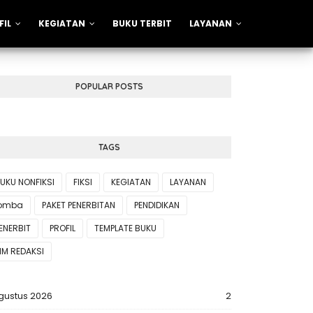
FIL
KEGIATAN
BUKU TERBIT
LAYANAN
POPULAR POSTS
TAGS
UKU NONFIKSI
FIKSI
KEGIATAN
LAYANAN
lomba
PAKET PENERBITAN
PENDIDIKAN
ENERBIT
PROFIL
TEMPLATE BUKU
IM REDAKSI
gustus 2026
2