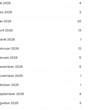
uli 2026
4
uni 2026
2
ei 2026
20
pril 2026
13
aret 2026
1
ebruari 2026
12
anuari 2026
5
esember 2025
6
ovember 2025
1
ktober 2025
1
eptember 2025
4
gustus 2025
3