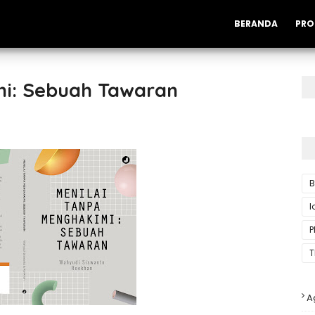
BERANDA
PRO
mi: Sebuah Tawaran
B
P
T
A