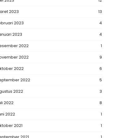
ei 2023
12
aret 2023
13
ebruari 2023
4
anuari 2023
4
esember 2022
1
ovember 2022
9
ktober 2022
6
eptember 2022
5
gustus 2022
3
uli 2022
8
uni 2022
1
ktober 2021
1
eptember 2021
1