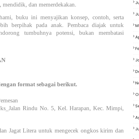
J
wi, mendidik, dan memerdekakan.
J
ami, buku ini menyajikan konsep, contoh, serta
 lebih berpihak pada anak. Pembaca diajak untuk
M
dorong tumbuhnya potensi, bukan membatasi
A
F
AN
J
D
N
ngan format sebagai berikut.
O
Pemesan
S
s_Jalan Rindu No. 5, Kel. Harapan, Kec. Mimpi,
A
J
alan Jagat Litera untuk mengecek ongkos kirim dan