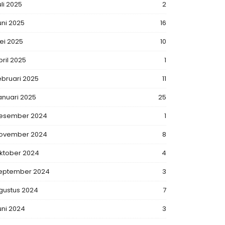
uli 2025
2
uni 2025
16
ei 2025
10
pril 2025
1
ebruari 2025
11
anuari 2025
25
esember 2024
1
ovember 2024
8
ktober 2024
4
eptember 2024
3
gustus 2024
7
uni 2024
3