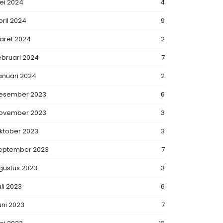
ei 2024
4
pril 2024
9
aret 2024
2
ebruari 2024
7
anuari 2024
2
esember 2023
6
ovember 2023
3
ktober 2023
3
eptember 2023
7
gustus 2023
3
uli 2023
6
uni 2023
7