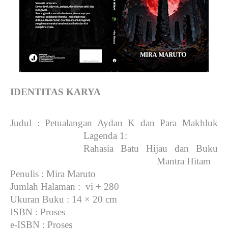
IDENTITAS KARYA
Judul
: Petualangan Aydan K dan Para Makhluk
Lagenda 1:
Rahasia Batu Hijau dan Buku
Mantra Hitam
Penulis
: Mira Maruto
Jumlah Halaman
: vi + 280
Ukuran Buku
: 14 × 20 cm
ISBN
: Proses
e-ISBN
: Proses