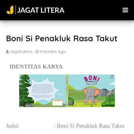
Boni Si Penakluk Rasa Takut
Jagat Litera
3 Months Ago
IDENTITAS KARYA
Judul
:
Boni Si Penakluk Rasa Takut