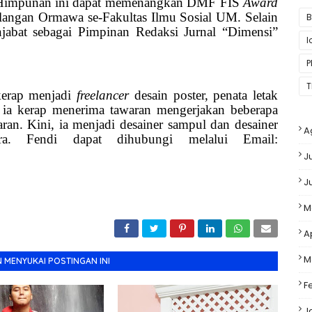
, Himpunan ini dapat memenangkan DMF FIS
Award
kalangan Ormawa se-Fakultas Ilmu Sosial UM. Selain
B
njabat sebagai Pimpinan Redaksi Jurnal “Dimensi”
P
T
 kerap menjadi
freelancer
desain poster, penata letak
, ia kerap menerima tawaran mengerjakan beberapa
ran. Kini, ia menjadi desainer sampul dan desainer
A
era. Fendi dapat dihubungi melalui Email:
J
J
M
A
M
 MENYUKAI POSTINGAN INI
F
J