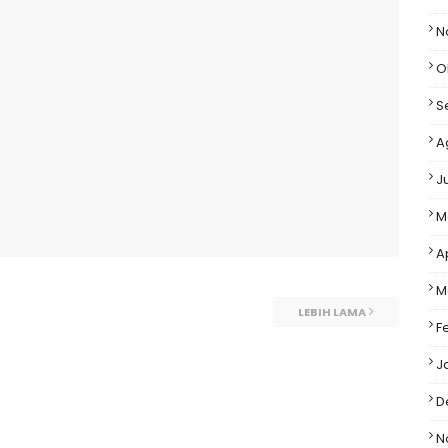
N
O
S
A
J
M
A
M
LEBIH LAMA
F
J
D
N