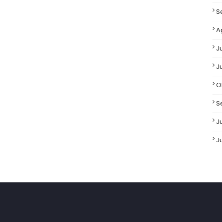
S
A
J
J
O
S
Ju
J