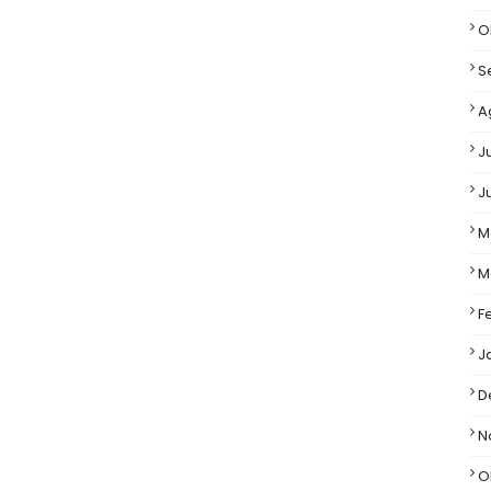
O
S
A
J
J
M
M
F
J
D
N
O