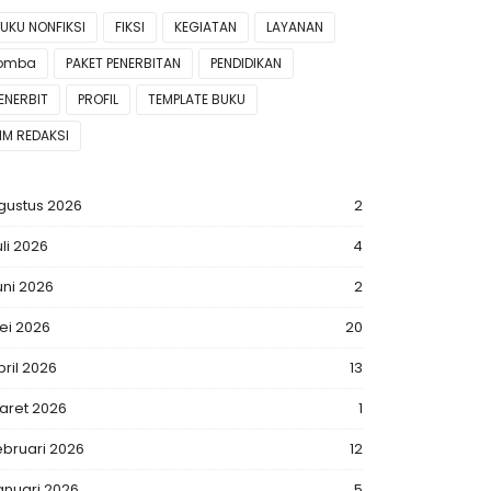
UKU NONFIKSI
FIKSI
KEGIATAN
LAYANAN
lomba
PAKET PENERBITAN
PENDIDIKAN
ENERBIT
PROFIL
TEMPLATE BUKU
IM REDAKSI
gustus 2026
2
uli 2026
4
uni 2026
2
ei 2026
20
pril 2026
13
aret 2026
1
ebruari 2026
12
anuari 2026
5