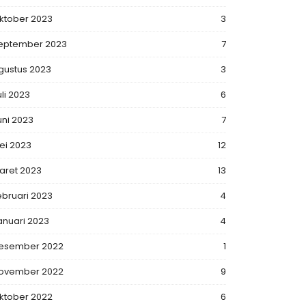
ktober 2023
3
eptember 2023
7
gustus 2023
3
uli 2023
6
uni 2023
7
ei 2023
12
aret 2023
13
ebruari 2023
4
anuari 2023
4
esember 2022
1
ovember 2022
9
ktober 2022
6