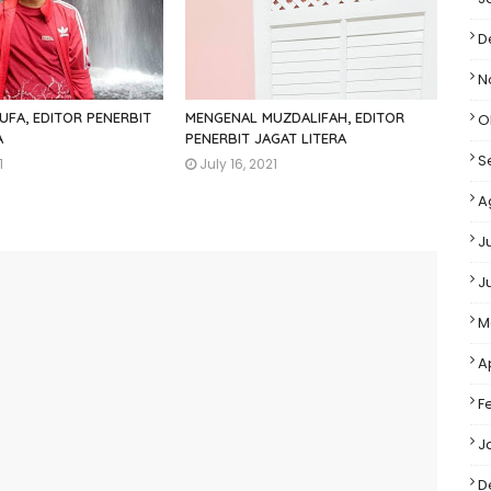
D
N
FA, EDITOR PENERBIT
MENGENAL MUZDALIFAH, EDITOR
O
A
PENERBIT JAGAT LITERA
S
1
July 16, 2021
A
J
J
M
A
F
J
D