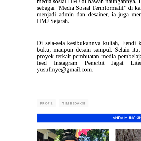
media sosial HMJ di bawah naungannya
sebagai “Media Sosial Terinformatif” di 
menjadi admin dan desainer, ia juga me
HMJ Sejarah.
Di sela-sela kesibukannya kuliah, Fendi
buku, maupun desain sampul. Selain itu
proyek terkait pembuatan media pembelaja
feed Instagram Penerbit Jagat Lit
yusufmye@gmail.com.
PROFIL
TIM REDAKSI
ANDA MUNGKIN