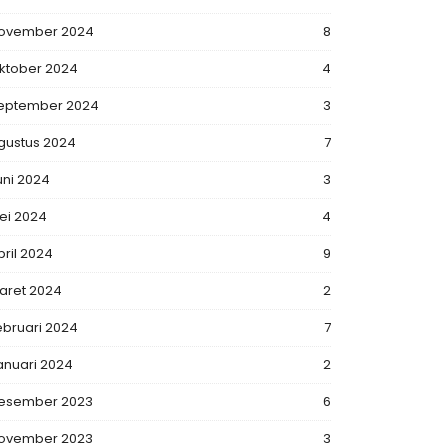
ovember 2024
8
ktober 2024
4
eptember 2024
3
gustus 2024
7
uni 2024
3
ei 2024
4
pril 2024
9
aret 2024
2
ebruari 2024
7
anuari 2024
2
esember 2023
6
ovember 2023
3