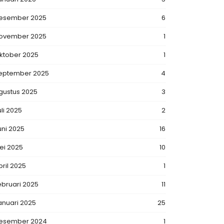
esember 2025
6
ovember 2025
1
ktober 2025
1
eptember 2025
4
gustus 2025
3
uli 2025
2
uni 2025
16
ei 2025
10
pril 2025
1
ebruari 2025
11
anuari 2025
25
esember 2024
1